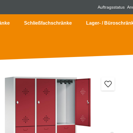
Auftragsstatus
An
änke
Schließfachschränke
Lager- / Büroschrän