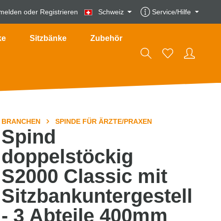
melden
oder
Registrieren
Schweiz
Service/Hilfe
ke
Sitzbänke
Zubehör
BRANCHEN
SPINDE FÜR ÄRZTE/PRAXEN
Spind
doppelstöckig
S2000 Classic mit
Sitzbankuntergestell
- 3 Abteile 400mm