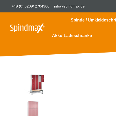
+49 (0) 6209/ 2704900
info@spindmax.de
Spinde / Umkleideschr
Akku-Ladeschränke