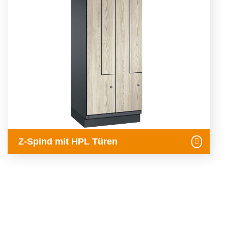
Z-Spind mit HPL Türen