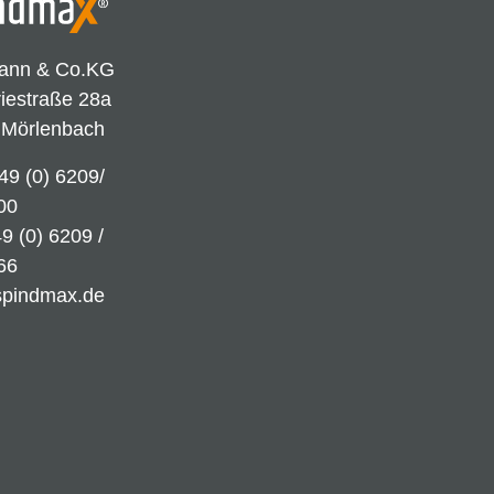
ann & Co.KG
riestraße 28a
 Mörlenbach
49 (0) 6209/
00
9 (0) 6209 /
66
spindmax.de