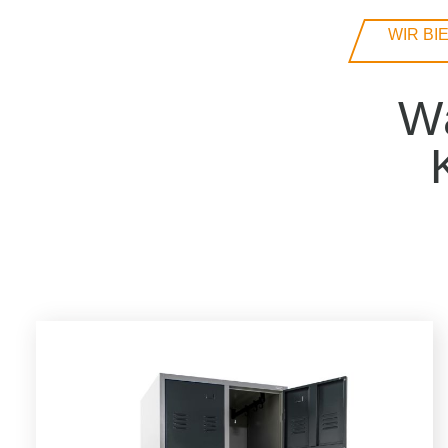
WIR BI
Wä