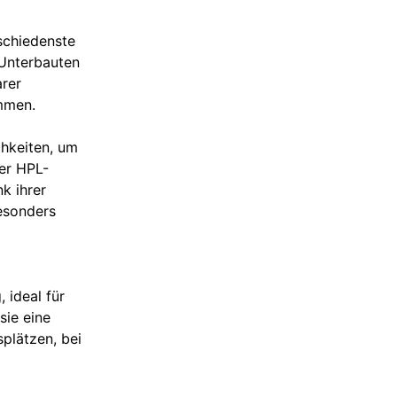
schiedenste
 Unterbauten
arer
immen.
hkeiten, um
er HPL-
k ihrer
esonders
 ideal für
sie eine
plätzen, bei