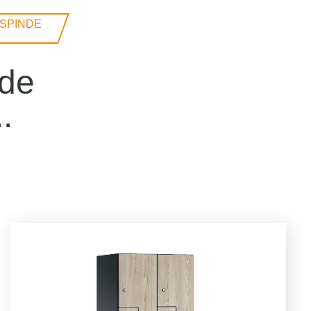
PINDE M
nde
.