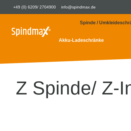
+49 (0) 6209/ 2704900
info@spindmax.de
Spinde / Umkleideschr
Akku-Ladeschränke
Z Spinde/ Z-I