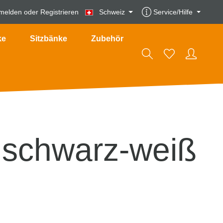
melden
oder
Registrieren
Schweiz
Service/Hilfe
ke
Sitzbänke
Zubehör
/ schwarz-weiß