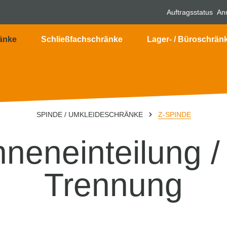
Auftragsstatus
An
änke
Schließfachschränke
Lager- / Büroschrän
SPINDE / UMKLEIDESCHRÄNKE
Z-SPINDE
nneneinteilung 
Trennung