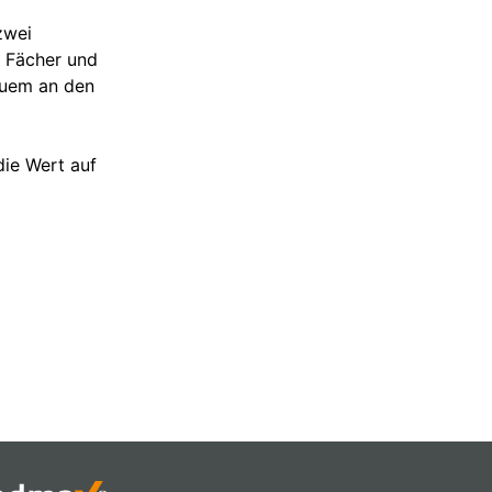
zwei
r Fächer und
quem an den
die Wert auf