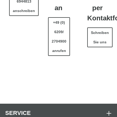
6944813
an
per
anschreiben
Kontaktf
+49 (0)
6209/
Schreiben
2704900
Sie uns
anrufen
SERVICE