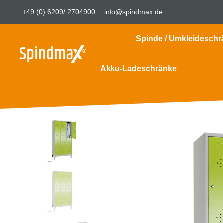
+49 (0) 6209/ 2704900
info@spindmax.de
Spinde / Umkleideschr
Akku-Ladeschränke