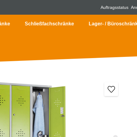
Auftragsstatus
An
änke
Schließfachschränke
Lager- / Büroschrän