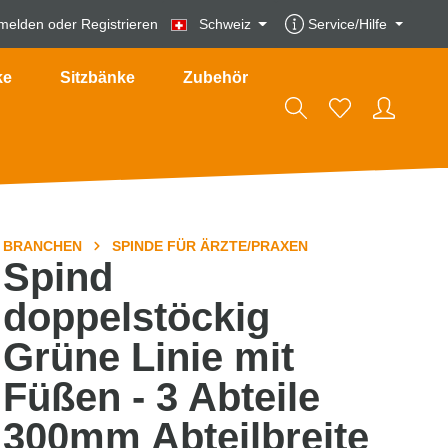
melden
oder
Registrieren
Schweiz
Service/Hilfe
ke
Sitzbänke
Zubehör
BRANCHEN
SPINDE FÜR ÄRZTE/PRAXEN
Spind
doppelstöckig
Grüne Linie mit
Füßen - 3 Abteile
300mm Abteilbreite