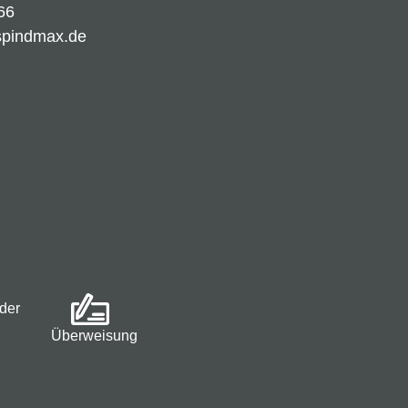
66
spindmax.de
der
Überweisung