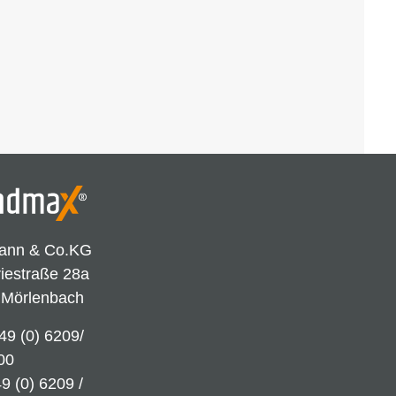
ann & Co.KG
riestraße 28a
 Mörlenbach
49 (0) 6209/
00
9 (0) 6209 /