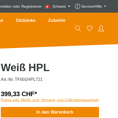
melden
oder
Registrieren
Schweiz
Service/Hilfe
ke
Sitzbänke
Zubehör
Weiß HPL
Art.-Nr. TF001HPL721
399,33 CHF*
Preise exkl. MwSt. zzgl. Versand- und Zollkostenpauschale
In den Warenkorb