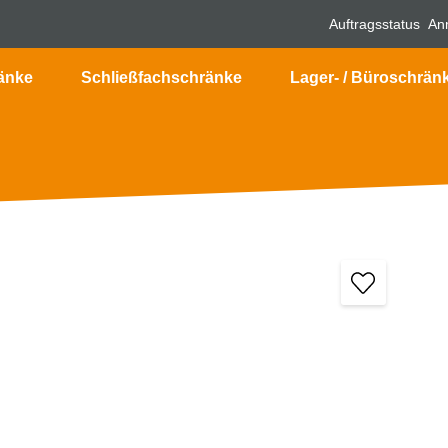
Auftragsstatus
An
änke
Schließfachschränke
Lager- / Büroschrän