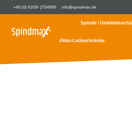
+49 (0) 6209/ 2704900
info@spindmax.de
Spinde / Umkleideschr
Akku-Ladeschränke