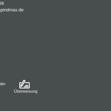
66
spindmax.de
der
Überweisung