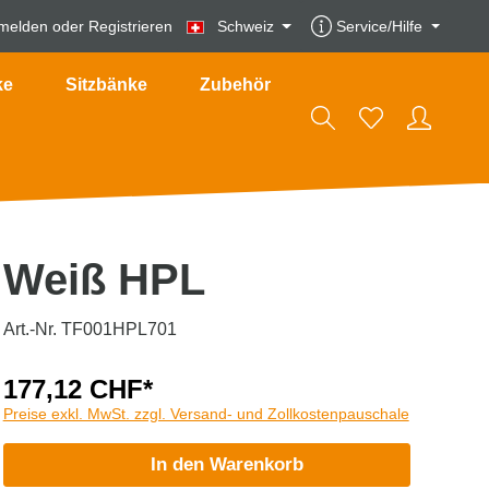
melden
oder
Registrieren
Schweiz
Service/Hilfe
ke
Sitzbänke
Zubehör
Weiß HPL
Art.-Nr. TF001HPL701
177,12 CHF*
Preise exkl. MwSt. zzgl. Versand- und Zollkostenpauschale
In den Warenkorb