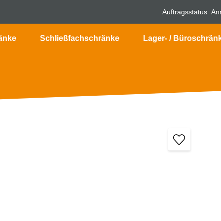
Auftragsstatus
An
änke
Schließfachschränke
Lager- / Büroschrän