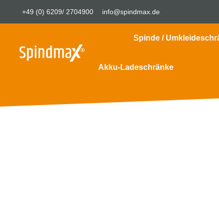
+49 (0) 6209/ 2704900
info@spindmax.de
Spinde / Umkleideschr
Akku-Ladeschränke