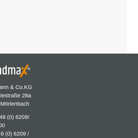
ann & Co.KG
riestraße 28a
 Mörlenbach
49 (0) 6209/
00
9 (0) 6209 /