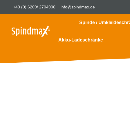
+49 (0) 6209/ 2704900
info@spindmax.de
Spinde / Umkleideschr
Akku-Ladeschränke