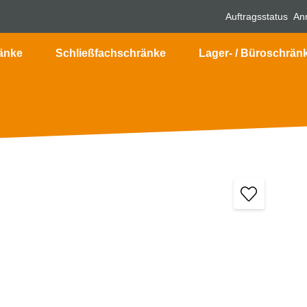
Auftragsstatus
An
änke
Schließfachschränke
Lager- / Büroschrän