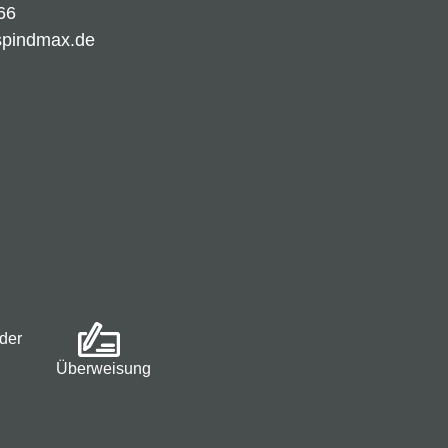
66
spindmax.de
der
Überweisung