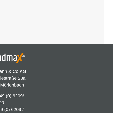
ann & Co.KG
riestraße 28a
 Mörlenbach
49 (0) 6209/
00
9 (0) 6209 /