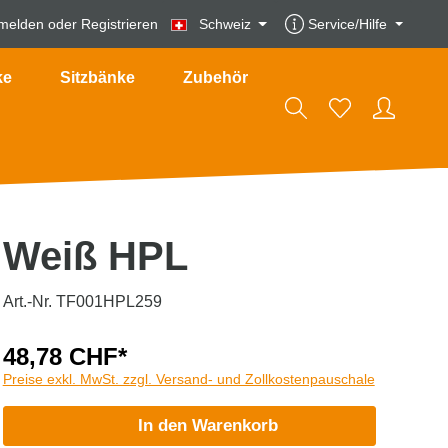
melden
oder
Registrieren
Schweiz
Service/Hilfe
ke
Sitzbänke
Zubehör
Weiß HPL
Art.-Nr. TF001HPL259
48,78 CHF*
Preise exkl. MwSt. zzgl. Versand- und Zollkostenpauschale
In den Warenkorb