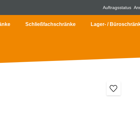
Auftragsstatus
An
änke
Schließfachschränke
Lager- / Büroschrän