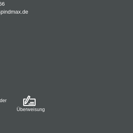
66
spindmax.de
der
Überweisung