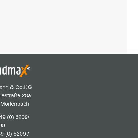
ann & Co.KG
riestraße 28a
 Mörlenbach
49 (0) 6209/
00
9 (0) 6209 /