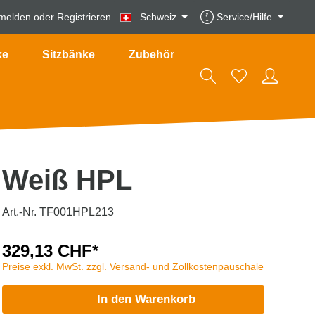
melden
oder
Registrieren
Schweiz
Service/Hilfe
ke
Sitzbänke
Zubehör
Weiß HPL
Art.-Nr. TF001HPL213
329,13 CHF*
Preise exkl. MwSt. zzgl. Versand- und Zollkostenpauschale
In den Warenkorb