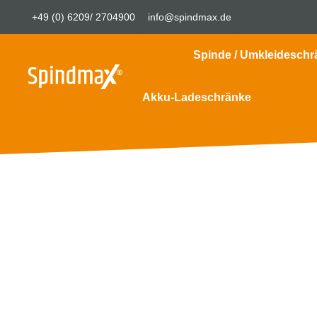
+49 (0) 6209/ 2704900
info@spindmax.de
Spinde / Umkleideschr
Akku-Ladeschränke