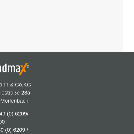
ann & Co.KG
riestraße 28a
 Mörlenbach
49 (0) 6209/
00
9 (0) 6209 /