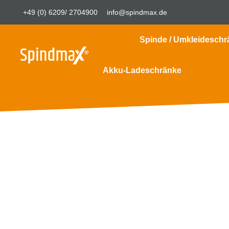
+49 (0) 6209/ 2704900
info@spindmax.de
Spinde / Umkleideschr
Akku-Ladeschränke