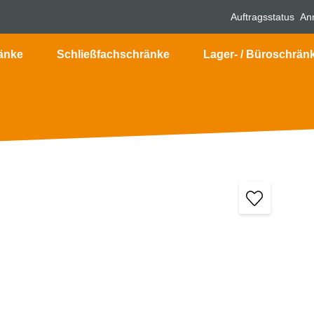
Auftragsstatus
An
änke
Schließfachschränke
Lager- / Büroschrän