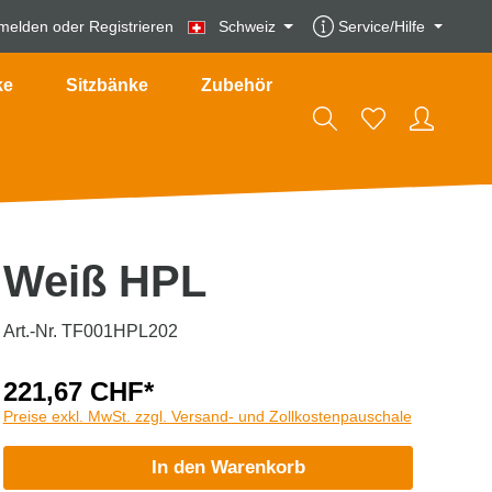
melden
oder
Registrieren
Schweiz
Service/Hilfe
ke
Sitzbänke
Zubehör
Weiß HPL
Art.-Nr. TF001HPL202
221,67 CHF*
Preise exkl. MwSt. zzgl. Versand- und Zollkostenpauschale
In den Warenkorb