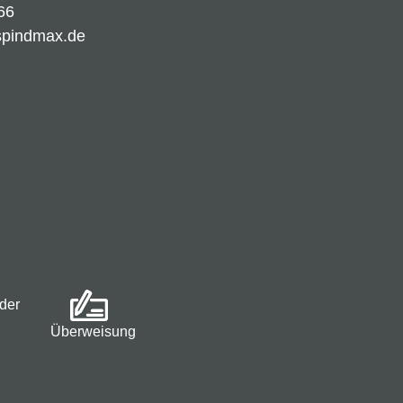
66
spindmax.de
der
Überweisung