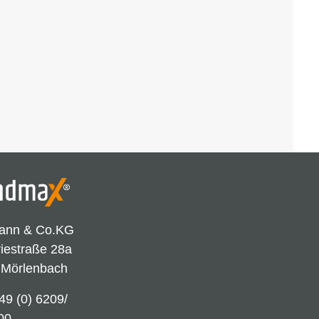
ann & Co.KG
riestraße 28a
 Mörlenbach
49 (0) 6209/
00