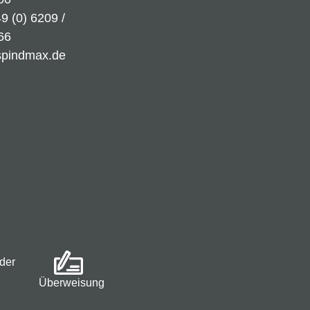
9 (0) 6209 /
66
spindmax.de
der
Überweisung