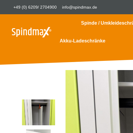
+49 (0) 6209/ 2704900
info@spindmax.de
Spinde / Umkleideschr
Akku-Ladeschränke