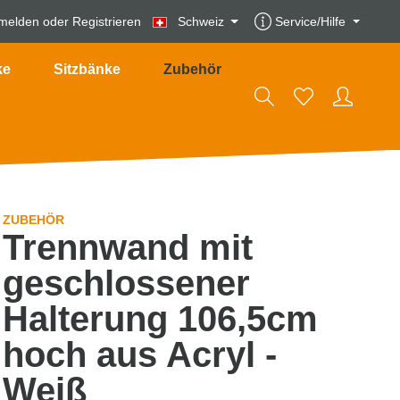
melden
oder
Registrieren
Schweiz
Service/Hilfe
ke
Sitzbänke
Zubehör
ZUBEHÖR
Trennwand mit
geschlossener
Halterung 106,5cm
hoch aus Acryl -
Weiß