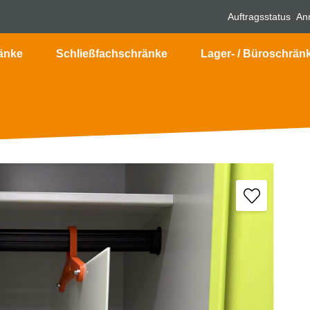
Auftragsstatus
An
änke
Schließfachschränke
Lager- / Büroschrän