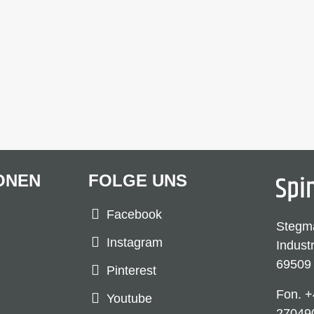
ONEN
FOLGE UNS
Facebook
Stegm
Instagram
Indust
69509
Pinterest
Fon.
+
Youtube
27049