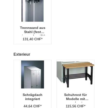
Trennwand aus
Stahl (fest
eingeschweißt)
131,40 CHF*
Exterieur
Schrägdach
Schuhrost für
integriert
Modelle mit
vorgebauter
44,64 CHF*
115,56 CHF*
Sitzbank,