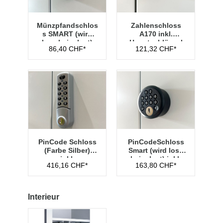
Münzpfandschlos
Zahlenschloss
s SMART (wird
A170 inkl.
lose beigelegt)
Hauptschlüssel
86,40 CHF*
121,32 CHF*
Typ 1
PinCode Schloss
PinCodeSchloss
(Farbe Silber)
Smart (wird lose
inkl.
beigelegt) inkl.
416,16 CHF*
163,80 CHF*
Hauptschlüssel
Managementschl
Typ 1
üssel
Interieur