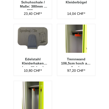
Schuhschale /
Kleiderbügel
Maße: 380mm x
280mm
23,40 CHF*
14,04 CHF*
Edelstahl
Trennwand
Kleiderhaken
106,5cm hoch aus
(zum Kleben)
Acryl -
10,80 CHF*
97,20 CHF*
Transparent