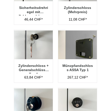
Sicherheitsdrehri
Zylinderschloss
egel mit
(Mehrpreis)
Zahlenvorhänges
46,44 CHF*
11,08 CHF*
chloss Typ 1
Zylinderschloss +
Münzpfandschlos
Generalschlüssel
s ASSA Typ 1
Typ 1
63,84 CHF*
267,12 CHF*