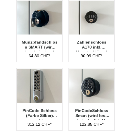
Münzpfandschlos
Zahlenschloss
s SMART (wird
A170 inkl.
lose beigelegt)
Hauptschlüssel
64,80 CHF*
90,99 CHF*
Typ 1
PinCode Schloss
PinCodeSchloss
(Farbe Silber)
Smart (wird lose
inkl.
beigelegt) inkl.
312,12 CHF*
122,85 CHF*
Hauptschlüssel
Managementschl
Typ 1
üssel