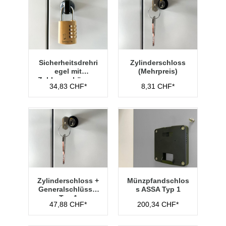
Sicherheitsdrehri
Zylinderschloss
egel mit
(Mehrpreis)
Zahlenvorhänges
34,83 CHF*
8,31 CHF*
chloss Typ 1
Zylinderschloss +
Münzpfandschlos
Generalschlüssel
s ASSA Typ 1
Typ 1
47,88 CHF*
200,34 CHF*