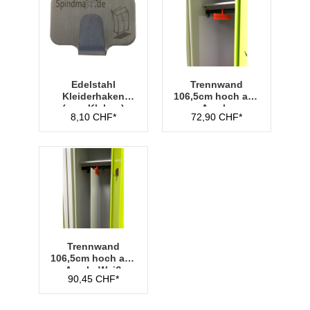
Edelstahl
Trennwand
Kleiderhaken
106,5cm hoch aus
(zum Kleben)
Acryl -
8,10 CHF*
72,90 CHF*
Transparent
Trennwand
106,5cm hoch aus
Acryl - Weiß
90,45 CHF*