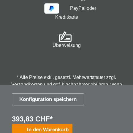
PayPal oder
Kreditkarte
Überweisung
* Alle Preise exkl. gesetzl. Mehrwertsteuer zzgl.
Versandkosten
und ggf. Nachnahmegebühren, wenn
nicht anders angegeben.
Konfiguration speichern
© 2026 Spindmax - Stegmann & Co.KG, alle Rechte
393,83 CHF*
vorbehalten.
In den Warenkorb