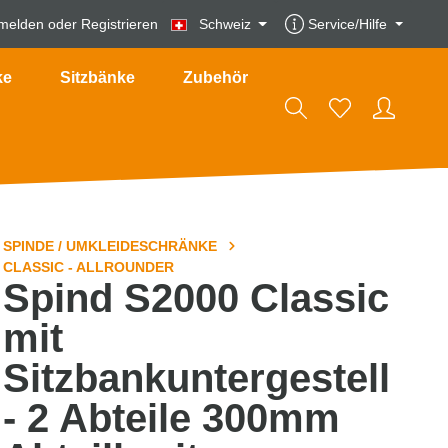
melden
oder
Registrieren
Schweiz
Service/Hilfe
ke
Sitzbänke
Zubehör
SPINDE / UMKLEIDESCHRÄNKE
CLASSIC - ALLROUNDER
Spind S2000 Classic
mit
Sitzbankuntergestell
- 2 Abteile 300mm