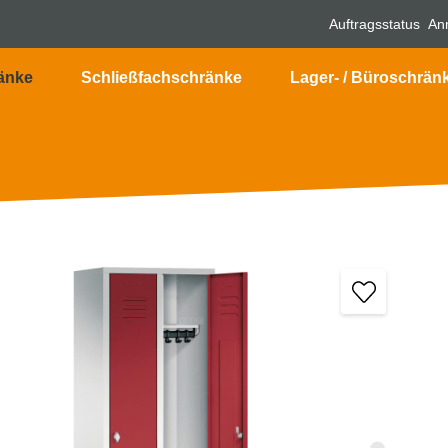
Auftragsstatus
An
änke
Schließfachschränke
Lager- / Büroschrän