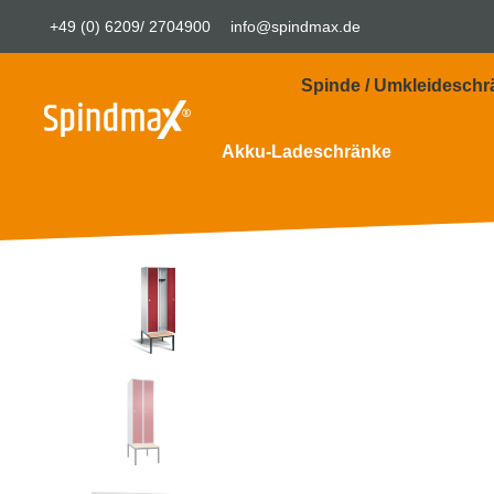
+49 (0) 6209/ 2704900
info@spindmax.de
Spinde / Umkleideschr
Akku-Ladeschränke