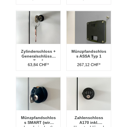
Zylinderschloss +
Münzpfandschlos
Generalschlüssel
s ASSA Typ 1
Typ 1
63,84 CHF*
267,12 CHF*
Münzpfandschlos
Zahlenschloss
s SMART (wird
A170 inkl.