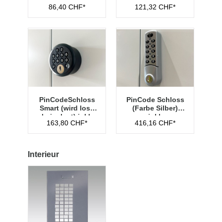
lose beigelegt)
Hauptschlüssel
86,40 CHF*
121,32 CHF*
Typ 1
PinCodeSchloss
PinCode Schloss
Smart (wird lose
(Farbe Silber)
beigelegt) inkl.
inkl.
163,80 CHF*
416,16 CHF*
Managementschl
Hauptschlüssel
üssel
Typ 1
Interieur