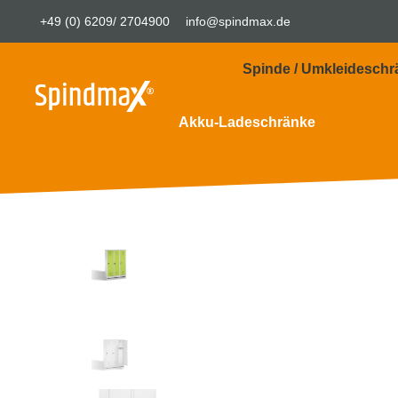
+49 (0) 6209/ 2704900
info@spindmax.de
Spinde / Umkleideschr
Akku-Ladeschränke