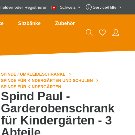
melden
oder
Registrieren
Schweiz
Service/Hilfe
ke
Sitzbänke
Zubehör
SPINDE / UMKLEIDESCHRÄNKE
SPINDE FÜR KINDERGÄRTEN UND SCHULEN
SPINDE FÜR KINDERGÄRTEN
Spind Paul -
Garderobenschrank
für Kindergärten - 3
Abteile