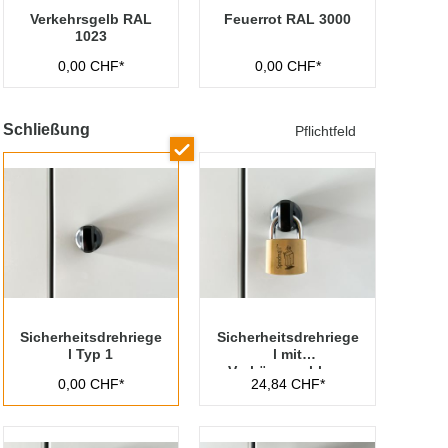
Verkehrsgelb RAL
Feuerrot RAL 3000
1023
0,00 CHF*
0,00 CHF*
Schließung
Pflichtfeld
Sicherheitsdrehriege
Sicherheitsdrehriege
l Typ 1
l mit
Vorhängeschloss
0,00 CHF*
24,84 CHF*
Typ 1