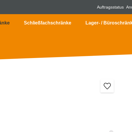
Auftragsstatus
An
änke
Schließfachschränke
Lager- / Büroschrän