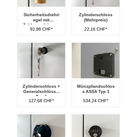
Sicherheitsdrehri
Zylinderschloss
egel mit
(Mehrpreis)
Zahlenvorhänges
92,88 CHF*
22,16 CHF*
chloss Typ 1
Zylinderschloss +
Münzpfandschlos
Generalschlüssel
s ASSA Typ 1
Typ 1
127,68 CHF*
534,24 CHF*