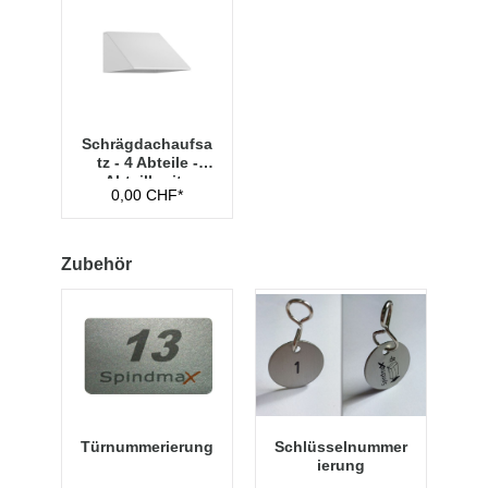
Schrägdachaufsa
tz - 4 Abteile -
Abteilbreite
0,00 CHF*
300mm
Zubehör
Türnummerierung
Schlüsselnummer
ierung