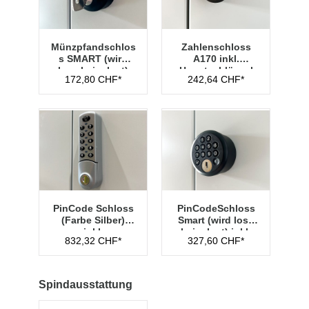
Münzpfandschlos
Zahlenschloss
s SMART (wird
A170 inkl.
lose beigelegt)
Hauptschlüssel
172,80 CHF*
242,64 CHF*
Typ 1
PinCode Schloss
PinCodeSchloss
(Farbe Silber)
Smart (wird lose
inkl.
beigelegt) inkl.
832,32 CHF*
327,60 CHF*
Hauptschlüssel
Managementschl
Typ 1
üssel
Spindausstattung