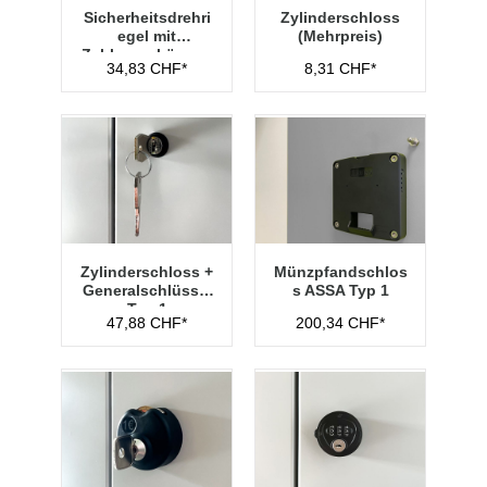
Sicherheitsdrehri
Zylinderschloss
egel mit
(Mehrpreis)
Zahlenvorhänges
34,83 CHF*
8,31 CHF*
chloss Typ 1
Zylinderschloss +
Münzpfandschlos
Generalschlüssel
s ASSA Typ 1
Typ 1
47,88 CHF*
200,34 CHF*