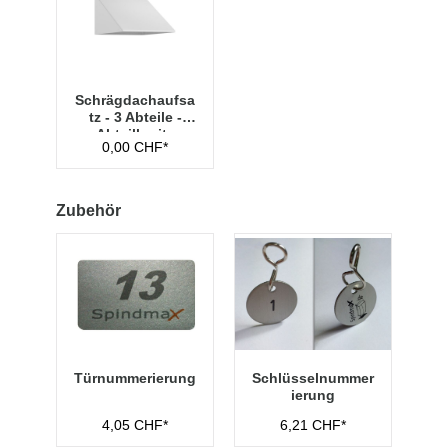
Schrägdachaufsa
tz - 3 Abteile -
Abteilbreite
0,00 CHF*
300mm
Zubehör
Türnummerierung
Schlüsselnummer
ierung
4,05 CHF*
6,21 CHF*