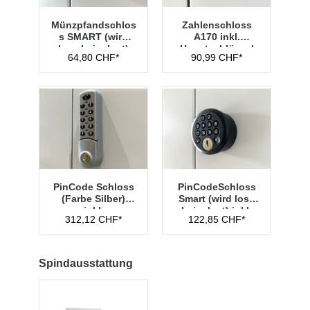
Münzpfandschlos
Zahlenschloss
s SMART (wird
A170 inkl.
lose beigelegt)
Hauptschlüssel
64,80 CHF*
90,99 CHF*
Typ 1
PinCode Schloss
PinCodeSchloss
(Farbe Silber)
Smart (wird lose
inkl.
beigelegt) inkl.
312,12 CHF*
122,85 CHF*
Hauptschlüssel
Managementschl
Typ 1
üssel
Spindausstattung