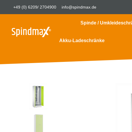
+49 (0) 6209/ 2704900
info@spindmax.de
Spinde / Umkleideschr
Akku-Ladeschränke