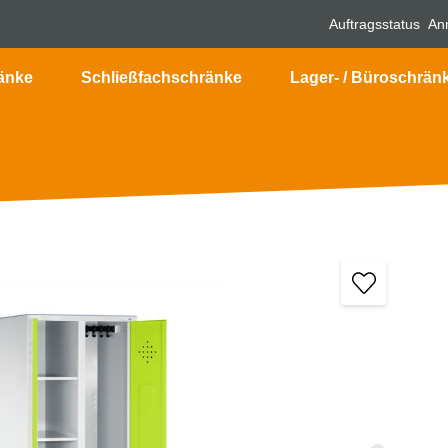
Auftragsstatus
An
änke
Schließfachschränke
Lager- / Büroschrän