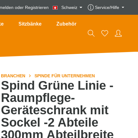
melden
oder
Registrieren
Schweiz
Service/Hilfe
ke
Sitzbänke
Zubehör
BRANCHEN
SPINDE FÜR UNTERNEHMEN
Spind Grüne Linie -
Raumpflege-
Geräteschrank mit
Sockel -2 Abteile
300mm Abteilbreite