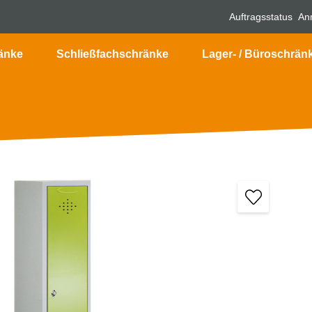
Auftragsstatus
An
änke
Schließfachschränke
Lager- / Büroschrän