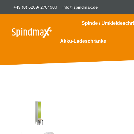
+49 (0) 6209/ 2704900
info@spindmax.de
Spinde / Umkleideschr
Akku-Ladeschränke