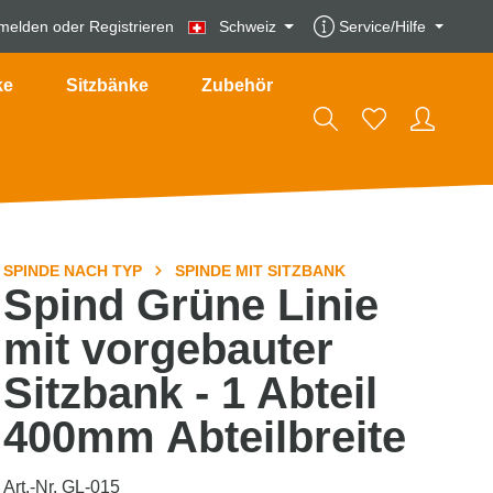
melden
oder
Registrieren
Schweiz
Service/Hilfe
ke
Sitzbänke
Zubehör
SPINDE NACH TYP
SPINDE MIT SITZBANK
Spind Grüne Linie
mit vorgebauter
Sitzbank - 1 Abteil
400mm Abteilbreite
Art.-Nr. GL-015