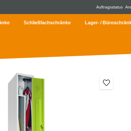
Auftragsstatus
An
änke
Schließfachschränke
Lager- / Büroschrän