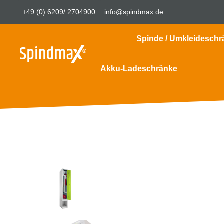
+49 (0) 6209/ 2704900
info@spindmax.de
Spinde / Umkleideschr
Akku-Ladeschränke