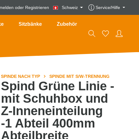
melden
oder
Registrieren
Schweiz
Service/Hilfe
ke
Sitzbänke
Zubehör
SPINDE NACH TYP
SPINDE MIT S/W-TRENNUNG
Spind Grüne Linie -
mit Schuhbox und
Z-Inneneinteilung
-1 Abteil 400mm
Abteilbreite