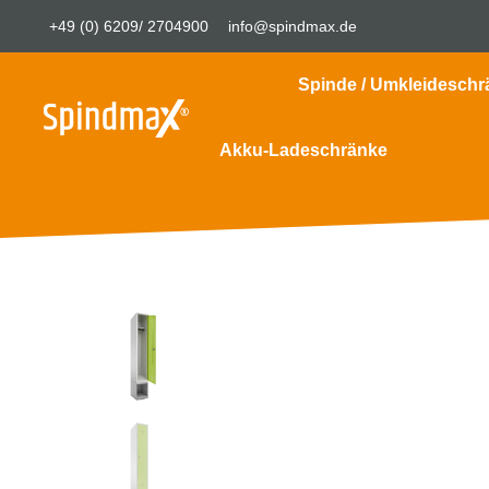
+49 (0) 6209/ 2704900
info@spindmax.de
Spinde / Umkleideschr
Akku-Ladeschränke