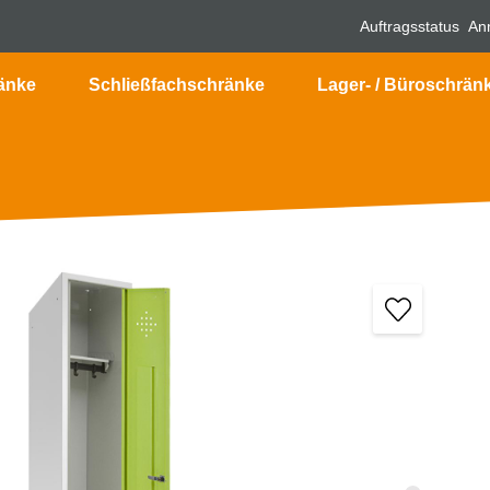
Auftragsstatus
An
änke
Schließfachschränke
Lager- / Büroschrän