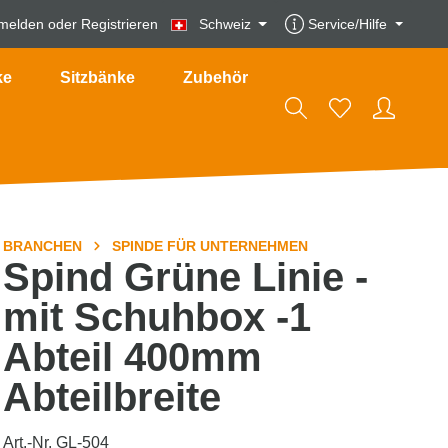
melden
oder
Registrieren
Schweiz
Service/Hilfe
ke
Sitzbänke
Zubehör
BRANCHEN
SPINDE FÜR UNTERNEHMEN
Spind Grüne Linie -
mit Schuhbox -1
Abteil 400mm
Abteilbreite
Art.-Nr. GL-504