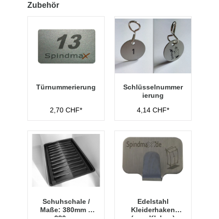
Zubehör
Türnummerierung
Schlüsselnummer
ierung
2,70 CHF*
4,14 CHF*
Schuhschale /
Edelstahl
Maße: 380mm x
Kleiderhaken
280mm
(zum Kleben)