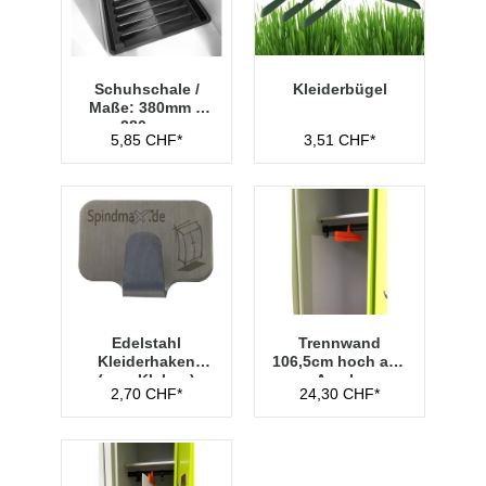
Schuhschale /
Kleiderbügel
Maße: 380mm x
280mm
5,85 CHF*
3,51 CHF*
Edelstahl
Trennwand
Kleiderhaken
106,5cm hoch aus
(zum Kleben)
Acryl -
2,70 CHF*
24,30 CHF*
Transparent