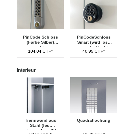
PinCode Schloss
PinCodeSchloss
(Farbe Silber)
Smart (wird lose
inkl.
beigelegt) inkl.
104,04 CHF*
40,95 CHF*
Hauptschlüssel
Managementschl
Typ 1
üssel
Interieur
Trennwand aus
Quadratlochung
Stahl (fest
eingeschweißt)