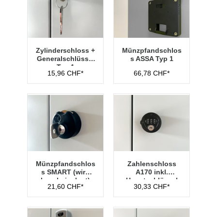
Zylinderschloss +
Münzpfandschlos
Generalschlüssel
s ASSA Typ 1
Typ 1
15,96 CHF*
66,78 CHF*
Münzpfandschlos
Zahlenschloss
s SMART (wird
A170 inkl.
lose beigelegt)
Hauptschlüssel
21,60 CHF*
30,33 CHF*
Typ 1