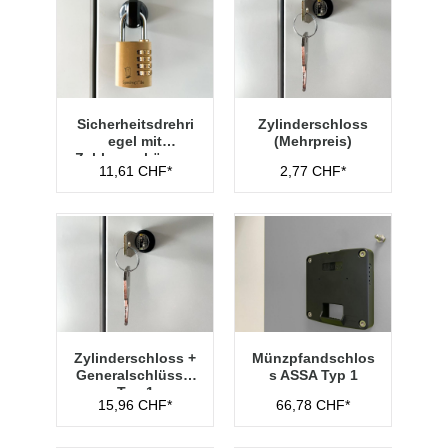
Sicherheitsdrehri
Zylinderschloss
egel mit
(Mehrpreis)
Zahlenvorhänges
11,61 CHF*
2,77 CHF*
chloss Typ 1
Zylinderschloss +
Münzpfandschlos
Generalschlüssel
s ASSA Typ 1
Typ 1
15,96 CHF*
66,78 CHF*