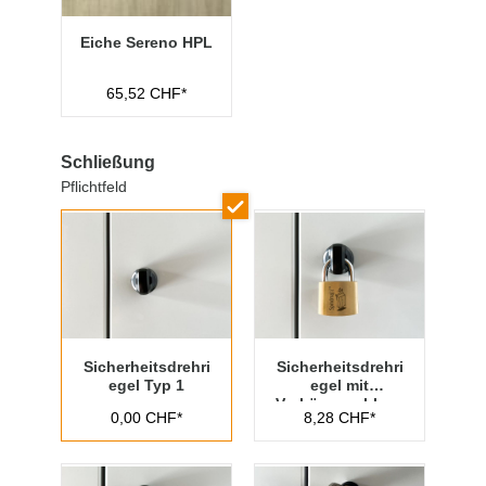
Eiche Sereno HPL
65,52 CHF*
Schließung
Pflichtfeld
Sicherheitsdrehri
Sicherheitsdrehri
egel Typ 1
egel mit
Vorhängeschloss
0,00 CHF*
8,28 CHF*
Typ 1