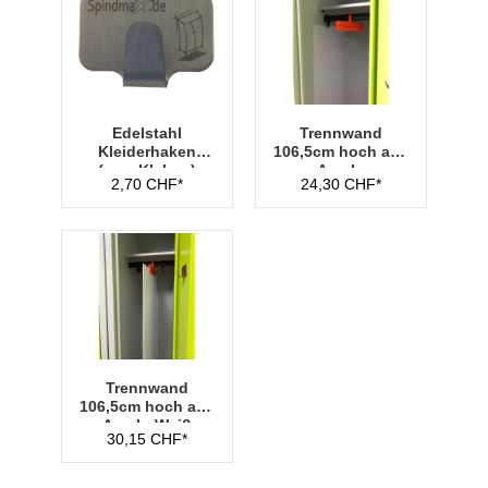
Edelstahl
Trennwand
Kleiderhaken
106,5cm hoch aus
(zum Kleben)
Acryl -
2,70 CHF*
24,30 CHF*
Transparent
Trennwand
106,5cm hoch aus
Acryl - Weiß
30,15 CHF*