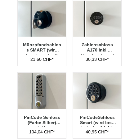
Münzpfandschlos
Zahlenschloss
s SMART (wird
A170 inkl.
lose beigelegt)
Hauptschlüssel
21,60 CHF*
30,33 CHF*
Typ 1
PinCode Schloss
PinCodeSchloss
(Farbe Silber)
Smart (wird lose
inkl.
beigelegt) inkl.
104,04 CHF*
40,95 CHF*
Hauptschlüssel
Managementschl
Typ 1
üssel