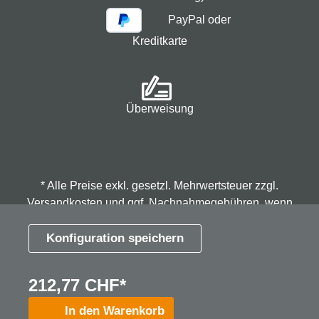
PayPal oder
Kreditkarte
Überweisung
* Alle Preise exkl. gesetzl. Mehrwertsteuer zzgl.
Versandkosten
und ggf. Nachnahmegebühren, wenn
nicht anders angegeben.
Konfiguration speichern
© 2026 Spindmax - Stegmann & Co.KG, alle Rechte
212,77 CHF*
vorbehalten.
In den Warenkorb