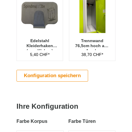
Edelstahl
Trennwand
Kleiderhaken
76,5cm hoch aus
(zum Kleben)
Acryl -
5,40 CHF*
38,70 CHF*
Transparent
Konfiguration speichern
Ihre Konfiguration
Farbe Korpus
Farbe Türen