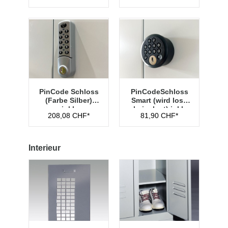
PinCode Schloss
PinCodeSchloss
(Farbe Silber)
Smart (wird lose
inkl.
beigelegt) inkl.
208,08 CHF*
81,90 CHF*
Hauptschlüssel
Managementschl
Typ 1
üssel
Interieur