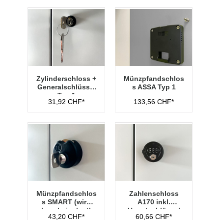
Zylinderschloss +
Münzpfandschlos
Generalschlüssel
s ASSA Typ 1
Typ 1
31,92 CHF*
133,56 CHF*
Münzpfandschlos
Zahlenschloss
s SMART (wird
A170 inkl.
lose beigelegt)
Hauptschlüssel
43,20 CHF*
60,66 CHF*
Typ 1