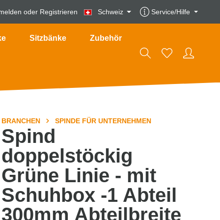
melden
oder
Registrieren
Schweiz
Service/Hilfe
ke
Sitzbänke
Zubehör
BRANCHEN
SPINDE FÜR UNTERNEHMEN
Spind
doppelstöckig
Grüne Linie - mit
Schuhbox -1 Abteil
300mm Abteilbreite