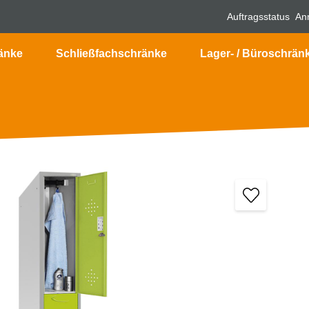
Auftragsstatus
An
änke
Schließfachschränke
Lager- / Büroschrän