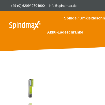
+49 (0) 6209/ 2704900
info@spindmax.de
Spinde / Umkleideschr
Akku-Ladeschränke