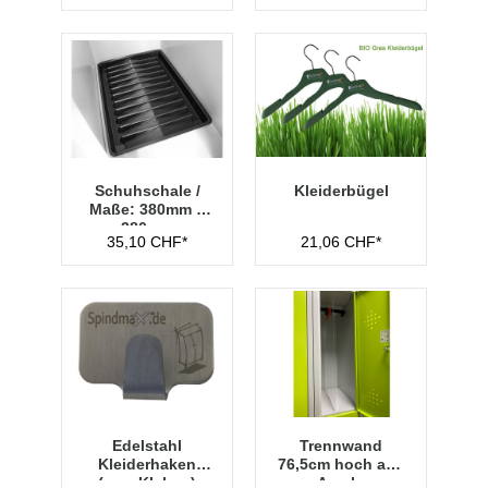
Schuhschale /
Kleiderbügel
Maße: 380mm x
280mm
35,10 CHF*
21,06 CHF*
Edelstahl
Trennwand
Kleiderhaken
76,5cm hoch aus
(zum Kleben)
Acryl -