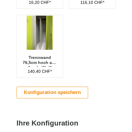
16,20 CHF*
116,10 CHF*
Transparent
Trennwand
76,5cm hoch aus
Acryl - Weiß
140,40 CHF*
Konfiguration speichern
Ihre Konfiguration