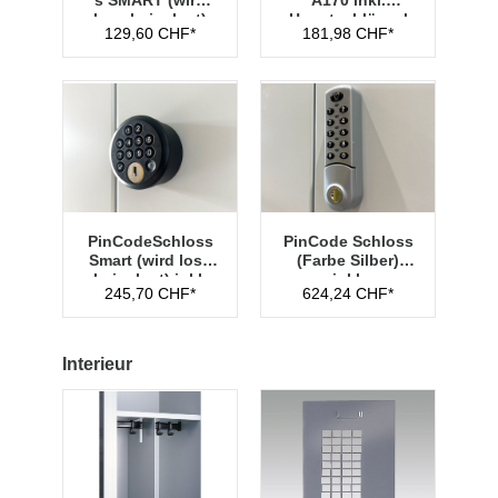
s SMART (wird
A170 inkl.
lose beigelegt)
Hauptschlüssel
129,60 CHF*
181,98 CHF*
Typ 1
PinCodeSchloss
PinCode Schloss
Smart (wird lose
(Farbe Silber)
beigelegt) inkl.
inkl.
245,70 CHF*
624,24 CHF*
Managementschl
Hauptschlüssel
üssel
Typ 1
Interieur