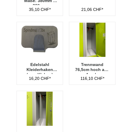
Maße: 380mm x
280mm
35,10 CHF*
21,06 CHF*
Edelstahl
Trennwand
Kleiderhaken
76,5cm hoch aus
(zum Kleben)
Acryl -
16,20 CHF*
116,10 CHF*
Transparent