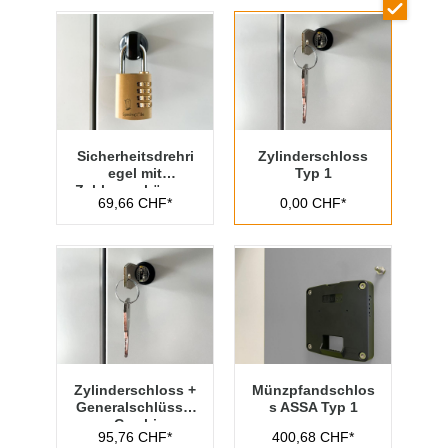
Sicherheitsdrehri
Zylinderschloss
egel mit
Typ 1
Zahlenvorhänges
69,66 CHF*
0,00 CHF*
chloss Typ 1
Zylinderschloss +
Münzpfandschlos
Generalschlüssel
s ASSA Typ 1
- Cambio
95,76 CHF*
400,68 CHF*