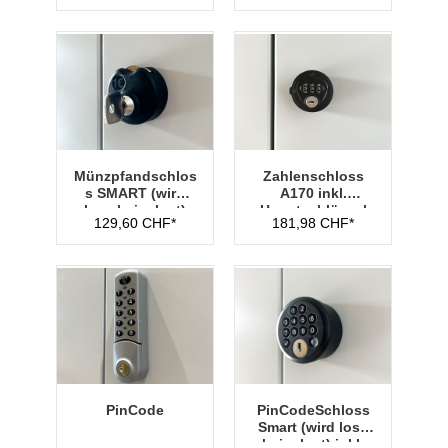
Münzpfandschlos
Zahlenschloss
s SMART (wird
A170 inkl.
lose beigelegt)
Hauptschlüssel
129,60 CHF*
181,98 CHF*
Typ 1
PinCode
PinCodeSchloss
Smart (wird lose
beigelegt) inkl.