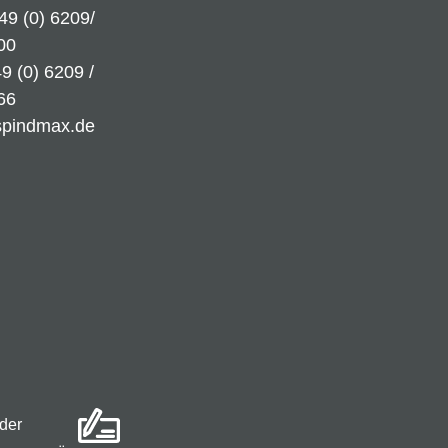
49 (0) 6209/
00
9 (0) 6209 /
66
spindmax.de
der