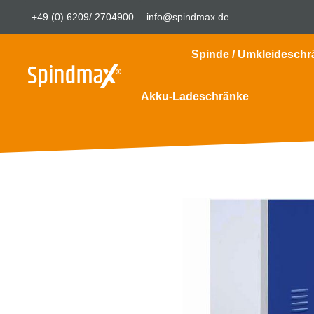
+49 (0) 6209/ 2704900
info@spindmax.de
Spinde / Umkleideschr
Akku-Ladeschränke