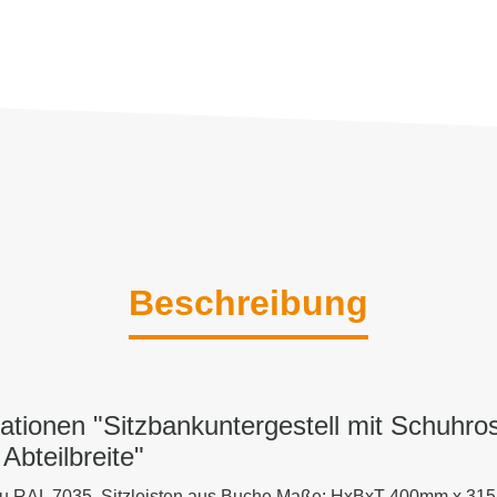
Beschreibung
ationen "Sitzbankuntergestell mit Schuhrost
Abteilbreite"
grau RAL 7035, Sitzleisten aus Buche Maße: HxBxT 400mm x 3