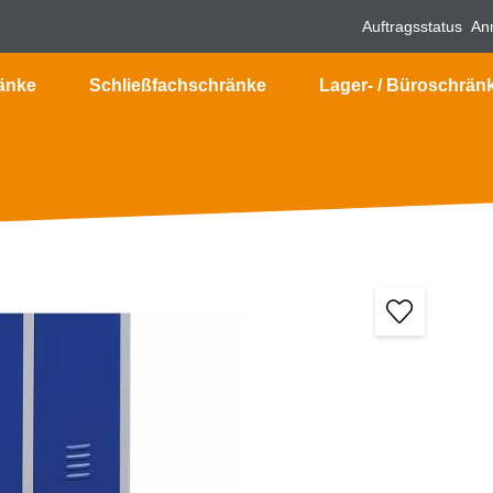
Auftragsstatus
An
änke
Schließfachschränke
Lager- / Büroschrän