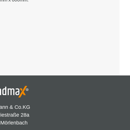
ann & Co.KG
riestraße 28a
 Mörlenbach