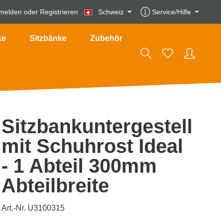
melden
oder
Registrieren
Schweiz
Service/Hilfe
ke
Sitzbänke
Zubehör
Sitzbankuntergestell
mit Schuhrost Ideal
- 1 Abteil 300mm
Abteilbreite
Art.-Nr. U3100315