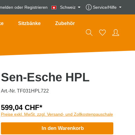
melden
oder
Registrieren
Schweiz
Service/Hilfe
ke
Sitzbänke
Zubehör
Sen-Esche HPL
Art.-Nr. TF031HPL722
599,04 CHF*
Preise exkl. MwSt. zzgl. Versand- und Zollkostenpauschale
In den Warenkorb