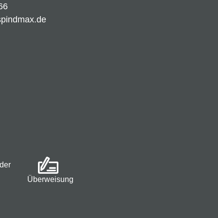
66
spindmax.de
der
Überweisung