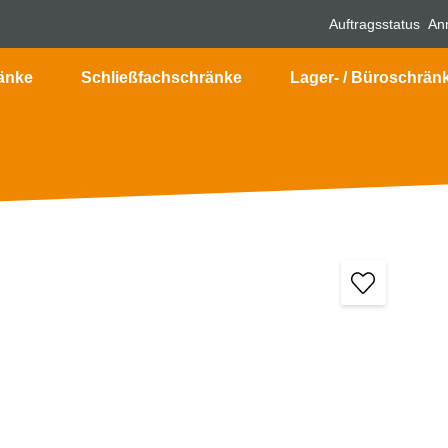
Auftragsstatus
An
änke
Schließfachschränke
Lager- / Büroschrän