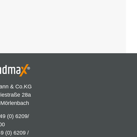
ann & Co.KG
riestraße 28a
 Mörlenbach
49 (0) 6209/
00
9 (0) 6209 /