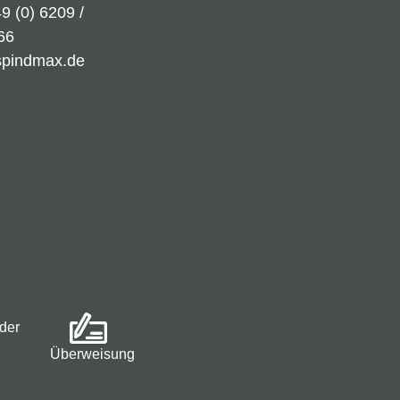
9 (0) 6209 /
66
spindmax.de
der
Überweisung