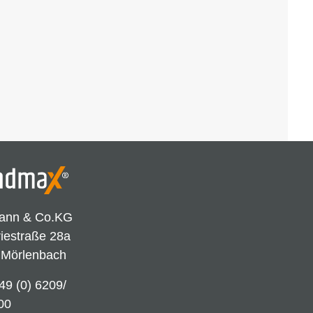
ann & Co.KG
riestraße 28a
 Mörlenbach
49 (0) 6209/
00