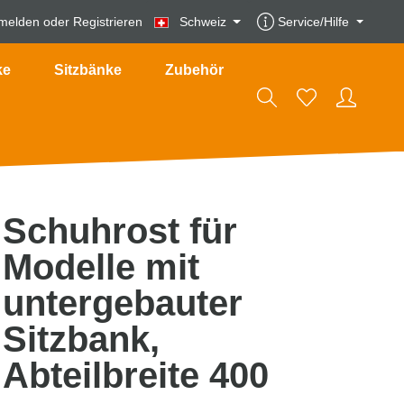
melden
oder
Registrieren
Schweiz
Service/Hilfe
ke
Sitzbänke
Zubehör
Schuhrost für
Modelle mit
untergebauter
Sitzbank,
Abteilbreite 400