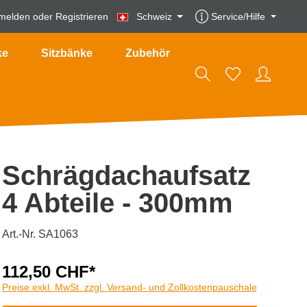
melden
oder
Registrieren
Schweiz
Service/Hilfe
ke
Sitzbänke
Zubehör
Schrägdachaufsatz
4 Abteile - 300mm
Art.-Nr. SA1063
112,50 CHF*
Preise exkl. MwSt. zzgl. Versand- und Zollkostenpauschale