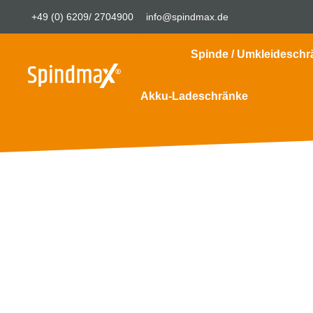
+49 (0) 6209/ 2704900
info@spindmax.de
Spinde / Umkleideschr
Akku-Ladeschränke