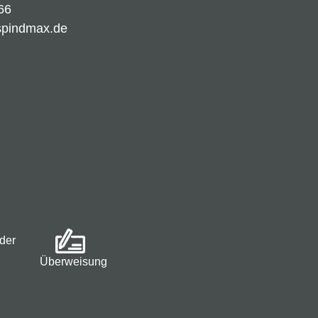
66
spindmax.de
der
Überweisung