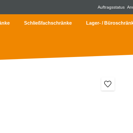
Auftragsstatus
An
änke
Schließfachschränke
Lager- / Büroschrän