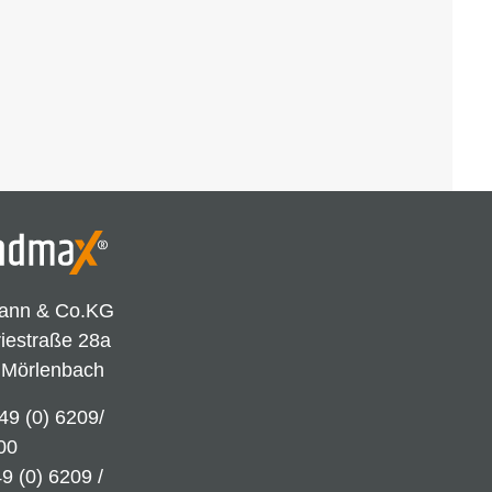
ann & Co.KG
riestraße 28a
 Mörlenbach
49 (0) 6209/
00
9 (0) 6209 /