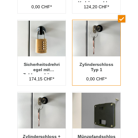
Vorhängeschloss
0,00 CHF*
124,20 CHF*
Typ 1
Sicherheitsdrehri
Zylinderschloss
egel mit
Typ 1
Zahlenvorhänges
174,15 CHF*
0,00 CHF*
chloss Typ 1
Zylinderschloss +
Münzpfandschlos