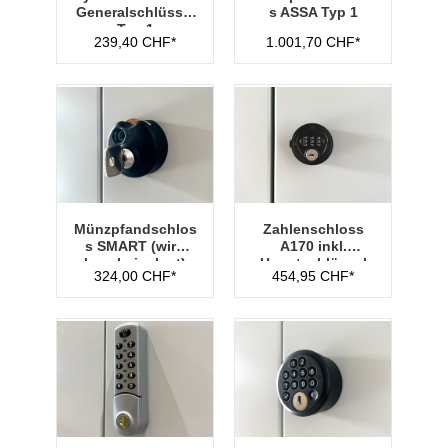
Generalschlüssel
s ASSA Typ 1
Typ 1
239,40 CHF*
1.001,70 CHF*
Münzpfandschlos
Zahlenschloss
s SMART (wird
A170 inkl.
lose beigelegt)
Hauptschlüssel
324,00 CHF*
454,95 CHF*
Typ 1