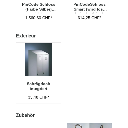
PinCode Schloss
PinCodeSchloss
(Farbe Silber)
Smart (wird lose
inkl.
beigelegt) inkl.
1.560,60 CHF*
614,25 CHF*
Hauptschlüssel
Managementschl
Typ 1
üssel
Exterieur
Schrägdach
integriert
33,48 CHF*
Zubehör