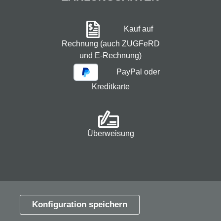
Kauf auf
Rechnung (auch ZUGFeRD
und E-Rechnung)
PayPal oder
Kreditkarte
Überweisung
* Alle Preise exkl. gesetzl. Mehrwertsteuer zzgl.
Versandkosten
und ggf. Nachnahmegebühren, wenn
Konfiguration speichern
nicht anders angegeben.