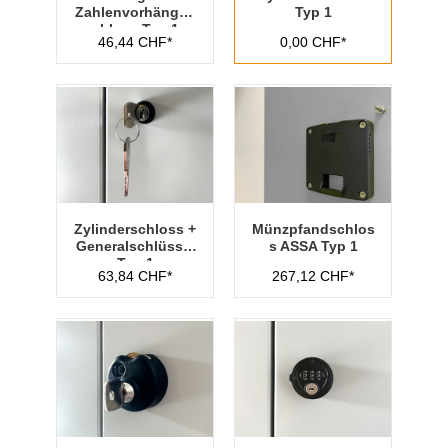
Zahlenvorhänges
Typ 1
chloss Typ 1
46,44 CHF*
0,00 CHF*
Zylinderschloss +
Münzpfandschlos
Generalschlüssel
s ASSA Typ 1
Typ 1
63,84 CHF*
267,12 CHF*