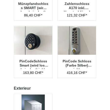
Münzpfandschlos
Zahlenschloss
s SMART (wird
A170 inkl.
lose beigelegt)
Hauptschlüssel
86,40 CHF*
121,32 CHF*
Typ 1
PinCodeSchloss
PinCode Schloss
Smart (wird lose
(Farbe Silber)
beigelegt) inkl.
inkl.
163,80 CHF*
416,16 CHF*
Managementschl
Hauptschlüssel
üssel
Typ 1
Exterieur