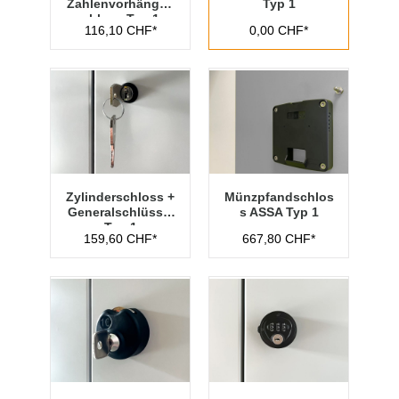
Zahlenvorhänges
Typ 1
chloss Typ 1
116,10 CHF*
0,00 CHF*
Zylinderschloss +
Münzpfandschlos
Generalschlüssel
s ASSA Typ 1
Typ 1
159,60 CHF*
667,80 CHF*