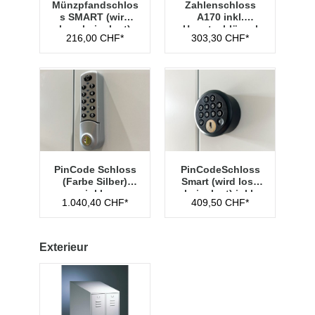
Münzpfandschlos
Zahlenschloss
s SMART (wird
A170 inkl.
lose beigelegt)
Hauptschlüssel
216,00 CHF*
303,30 CHF*
Typ 1
PinCode Schloss
PinCodeSchloss
(Farbe Silber)
Smart (wird lose
inkl.
beigelegt) inkl.
1.040,40 CHF*
409,50 CHF*
Hauptschlüssel
Managementschl
Typ 1
üssel
Exterieur