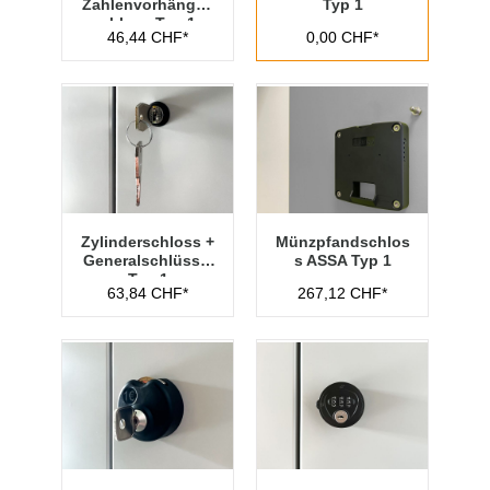
Zahlenvorhänges
Typ 1
chloss Typ 1
46,44 CHF*
0,00 CHF*
Zylinderschloss +
Münzpfandschlos
Generalschlüssel
s ASSA Typ 1
Typ 1
63,84 CHF*
267,12 CHF*