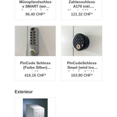
Münzpfandschlos
Zahlenschloss
s SMART (wird
A170 inkl.
lose beigelegt)
Hauptschlüssel
86,40 CHF*
121,32 CHF*
Typ 1
PinCode Schloss
PinCodeSchloss
(Farbe Silber)
Smart (wird lose
inkl.
beigelegt) inkl.
416,16 CHF*
163,80 CHF*
Hauptschlüssel
Managementschl
Typ 1
üssel
Exterieur