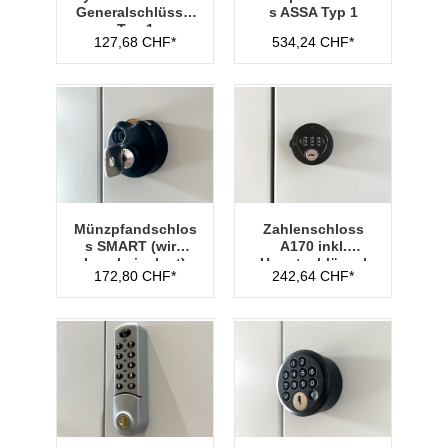
Generalschlüssel
s ASSA Typ 1
Typ 1
127,68 CHF*
534,24 CHF*
Münzpfandschlos
Zahlenschloss
s SMART (wird
A170 inkl.
lose beigelegt)
Hauptschlüssel
172,80 CHF*
242,64 CHF*
Typ 1