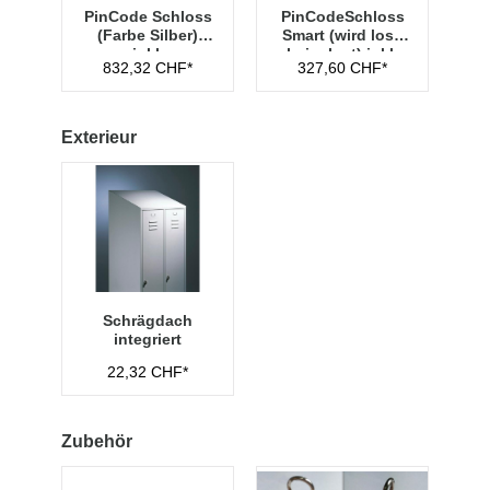
PinCode Schloss
PinCodeSchloss
(Farbe Silber)
Smart (wird lose
inkl.
beigelegt) inkl.
832,32 CHF*
327,60 CHF*
Hauptschlüssel
Managementschl
Typ 1
üssel
Exterieur
Schrägdach
integriert
22,32 CHF*
Zubehör