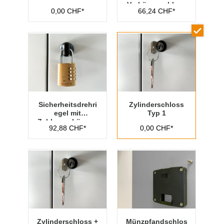
Vorhängeschloss
0,00 CHF*
66,24 CHF*
Typ 1
Sicherheitsdrehri
Zylinderschloss
egel mit
Typ 1
Zahlenvorhänges
92,88 CHF*
0,00 CHF*
chloss Typ 1
Zylinderschloss +
Münzpfandschlos