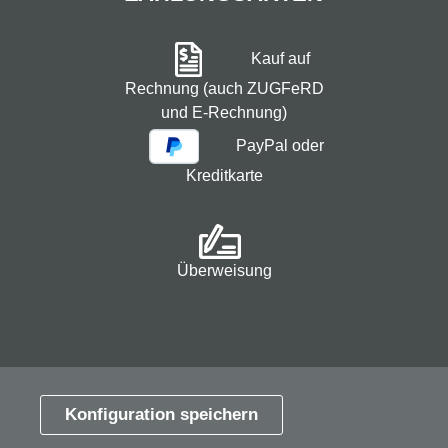
Kauf auf
Rechnung (auch ZUGFeRD
und E-Rechnung)
PayPal oder
Kreditkarte
Überweisung
* Alle Preise exkl. gesetzl. Mehrwertsteuer zzgl.
Versandkosten
und ggf. Nachnahmegebühren, wenn
Konfiguration speichern
nicht anders angegeben.