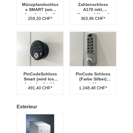
Münzpfandschlos
Zahlenschloss
s SMART (wird
A170 inkl.
lose beigelegt)
Hauptschlüssel
259,20 CHF*
363,96 CHF*
Typ 1
PinCodeSchloss
PinCode Schloss
Smart (wird lose
(Farbe Silber)
beigelegt) inkl.
inkl.
491,40 CHF*
1.248,48 CHF*
Managementschl
Hauptschlüssel
üssel
Typ 1
Exterieur