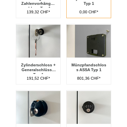
Zahlenvorhänges
Typ 1
chloss Typ 1
139,32 CHF*
0,00 CHF*
Zylinderschloss +
Münzpfandschlos
Generalschlüssel
s ASSA Typ 1
Typ 1
191,52 CHF*
801,36 CHF*