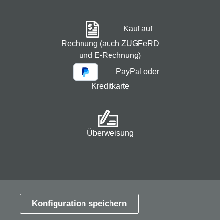
Kauf auf
Rechnung (auch ZUGFeRD
und E-Rechnung)
PayPal oder
Kreditkarte
Überweisung
* Alle Preise exkl. gesetzl. Mehrwertsteuer zzgl.
Versandkosten
und ggf. Nachnahmegebühren, wenn
Konfiguration speichern
nicht anders angegeben.