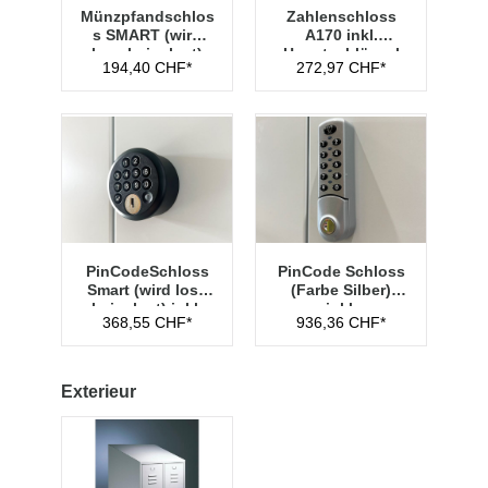
Münzpfandschlos
Zahlenschloss
s SMART (wird
A170 inkl.
lose beigelegt)
Hauptschlüssel
194,40 CHF*
272,97 CHF*
Typ 1
PinCodeSchloss
PinCode Schloss
Smart (wird lose
(Farbe Silber)
beigelegt) inkl.
inkl.
368,55 CHF*
936,36 CHF*
Managementschl
Hauptschlüssel
üssel
Typ 1
Exterieur