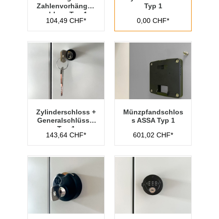
Zahlenvorhänges
Typ 1
chloss Typ 1
104,49 CHF*
0,00 CHF*
Zylinderschloss +
Münzpfandschlos
Generalschlüssel
s ASSA Typ 1
Typ 1
143,64 CHF*
601,02 CHF*