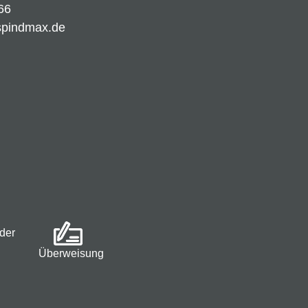
66
spindmax.de
der
Überweisung