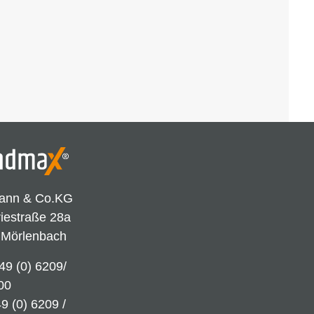
ann & Co.KG
riestraße 28a
 Mörlenbach
49 (0) 6209/
00
9 (0) 6209 /