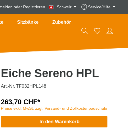
melden
oder
Registrieren
Schweiz
Service/Hilfe
ke
Sitzbänke
Zubehör
Eiche Sereno HPL
Art.-Nr. TF032HPL148
263,70 CHF*
Preise exkl. MwSt. zzgl. Versand- und Zollkostenpauschale
In den Warenkorb