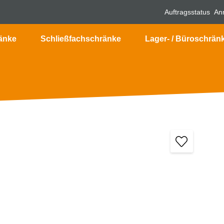
Auftragsstatus
An
änke
Schließfachschränke
Lager- / Büroschrän