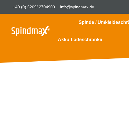
+49 (0) 6209/ 2704900
info@spindmax.de
Spinde / Umkleideschr
Akku-Ladeschränke