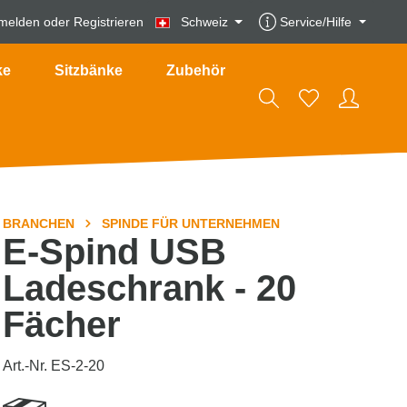
melden
oder
Registrieren
Schweiz
Service/Hilfe
ke
Sitzbänke
Zubehör
BRANCHEN
SPINDE FÜR UNTERNEHMEN
E-Spind USB
Ladeschrank - 20
Fächer
Art.-Nr. ES-2-20