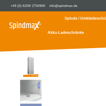
+49 (0) 6209/ 2704900
info@spindmax.de
Spinde / Umkleideschr
Akku-Ladeschränke