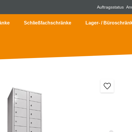
Auftragsstatus
An
änke
Schließfachschränke
Lager- / Büroschrän