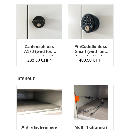
Zahlenschloss
PinCodeSchloss
A170 (wird lose
Smart (wird lose
beigelegt) inkl.
beigelegt) inkl.
238,50 CHF*
409,50 CHF*
Hauptschlüssel
Managementschl
üssel
Interieur
Antirutscheinlage
Multi (lightning /