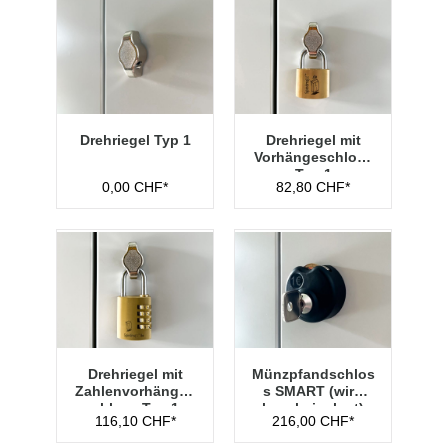
Drehriegel Typ 1
Drehriegel mit
Vorhängeschloss
Typ 1
0,00 CHF*
82,80 CHF*
Drehriegel mit
Münzpfandschlos
Zahlenvorhänges
s SMART (wird
chloss Typ 1
lose beigelegt)
116,10 CHF*
216,00 CHF*