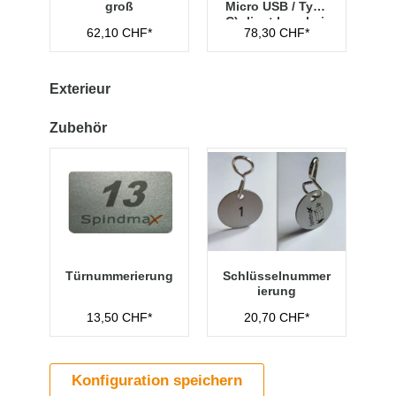
groß
Micro USB / Type
C) -liegt lose bei-
62,10 CHF*
78,30 CHF*
Exterieur
Zubehör
Türnummerierung
Schlüsselnummer
ierung
13,50 CHF*
20,70 CHF*
Konfiguration speichern