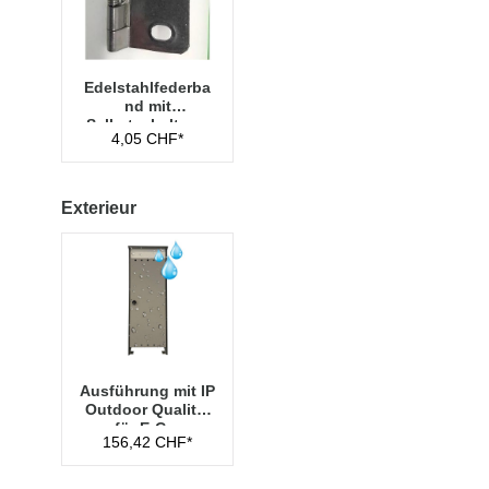
Edelstahlfederba
nd mit
Selbstzuhaltung
4,05 CHF*
(1 Scharnier je
Tür)
Exterieur
Ausführung mit IP
Outdoor Qualität
für E-Car
156,42 CHF*
Ladeschränke