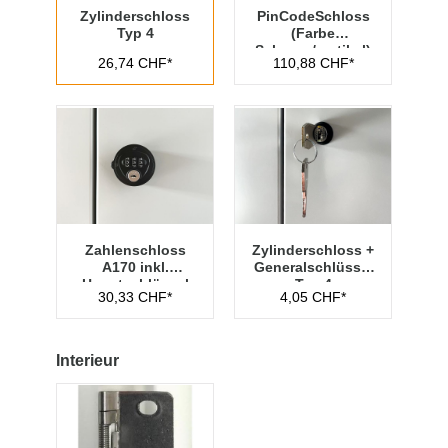
Zylinderschloss
PinCodeSchloss
Typ 4
(Farbe
Schwarz/vertikal)
26,74 CHF*
110,88 CHF*
Outdoor inkl.
Hauptschlüssel
Zahlenschloss
Zylinderschloss +
A170 inkl.
Generalschlüssel
Hauptschlüssel
Typ 4
30,33 CHF*
4,05 CHF*
Typ 1
Interieur