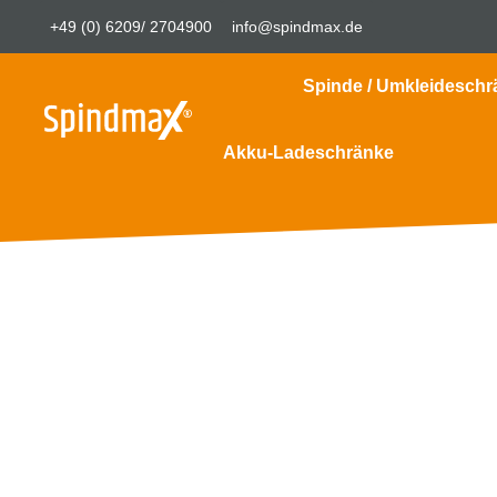
+49 (0) 6209/ 2704900
info@spindmax.de
Spinde / Umkleideschr
Akku-Ladeschränke