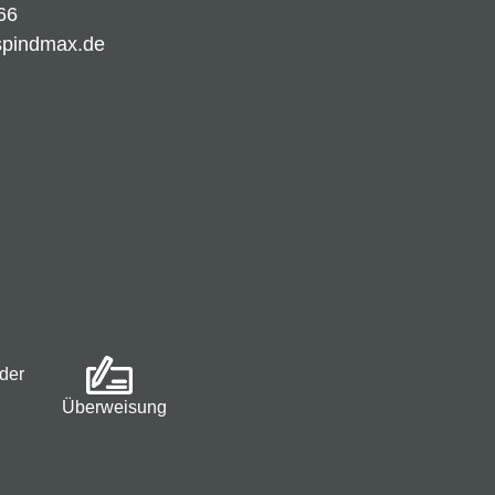
66
spindmax.de
der
Überweisung