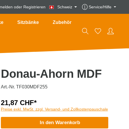
melden
oder
Registrieren
Schweiz
Service/Hilfe
ke
Sitzbänke
Zubehör
Donau-Ahorn MDF
Art.-Nr. TF030MDF255
21,87 CHF*
Preise exkl. MwSt. zzgl. Versand- und Zollkostenpauschale
In den Warenkorb