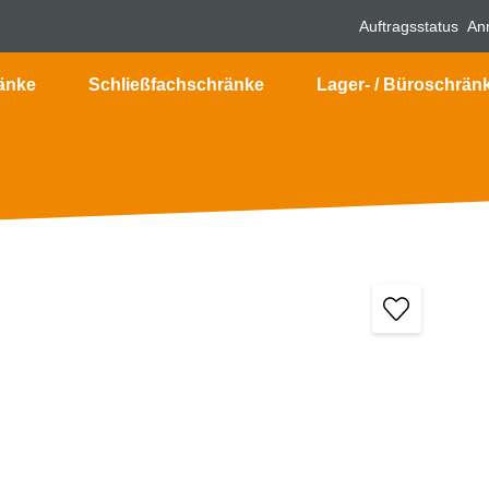
Auftragsstatus
An
änke
Schließfachschränke
Lager- / Büroschrän