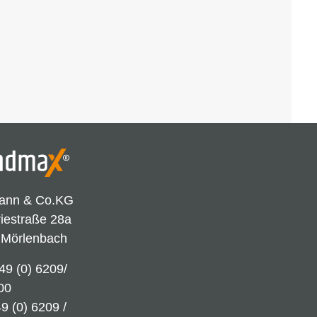
ann & Co.KG
riestraße 28a
 Mörlenbach
49 (0) 6209/
00
9 (0) 6209 /