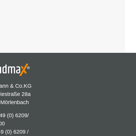
ann & Co.KG
riestraße 28a
 Mörlenbach
49 (0) 6209/
00
9 (0) 6209 /