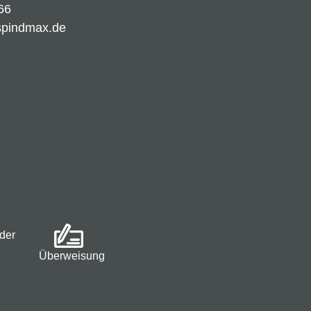
66
spindmax.de
der
Überweisung