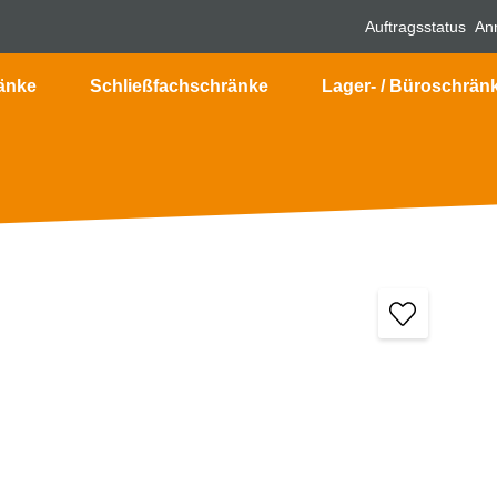
Auftragsstatus
An
änke
Schließfachschränke
Lager- / Büroschrän