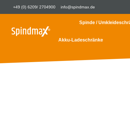
+49 (0) 6209/ 2704900
info@spindmax.de
Spinde / Umkleideschr
Akku-Ladeschränke