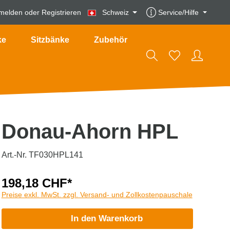
melden
oder
Registrieren
Schweiz
Service/Hilfe
ke
Sitzbänke
Zubehör
Donau-Ahorn HPL
Art.-Nr. TF030HPL141
198,18 CHF*
Preise exkl. MwSt. zzgl. Versand- und Zollkostenpauschale
In den Warenkorb