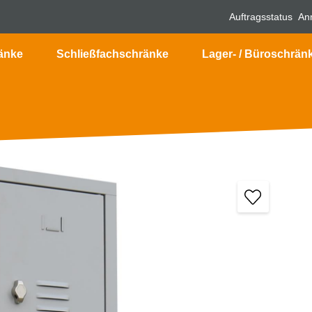
Auftragsstatus
An
änke
Schließfachschränke
Lager- / Büroschrän