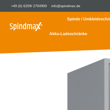
+49 (0) 6209/ 2704900
info@spindmax.de
Spinde / Umkleideschr
Akku-Ladeschränke