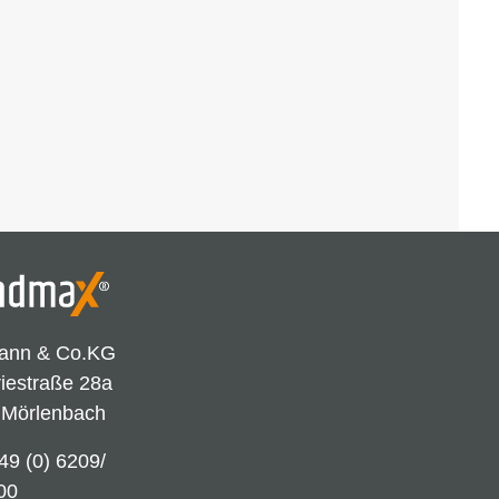
ann & Co.KG
riestraße 28a
 Mörlenbach
49 (0) 6209/
00