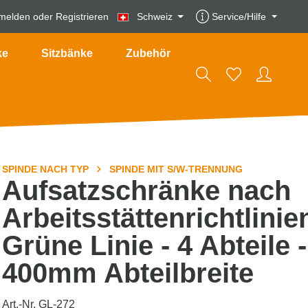
melden
oder
Registrieren
Schweiz
Service/Hilfe
ke
Sitzbänke
Zubehör
SPINDE NACH TYP
SPINDE MIT S/W-TRENNUNG
Aufsatzschränke nach
Arbeitsstättenrichtlinie
Grüne Linie - 4 Abteile -
400mm Abteilbreite
Art.-Nr. GL-272