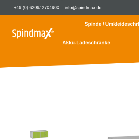
+49 (0) 6209/ 2704900
info@spindmax.de
Spinde / Umkleideschr
Akku-Ladeschränke