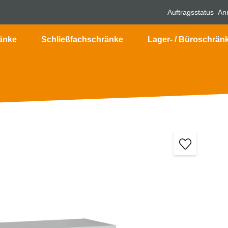
Auftragsstatus
An
änke
Schließfachschränke
Lager- / Büroschrän